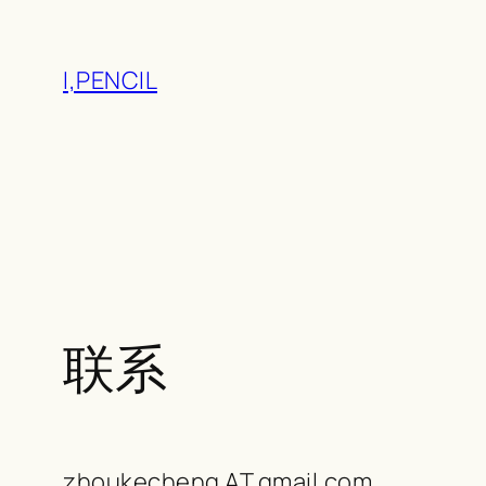
跳
I,PENCIL
至
内
容
联系
zhoukecheng AT gmail.com